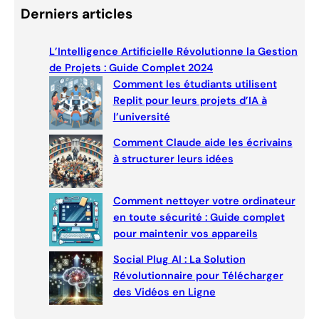
a
Derniers articles
r
c
L’Intelligence Artificielle Révolutionne la Gestion
h
de Projets : Guide Complet 2024
Comment les étudiants utilisent
Replit pour leurs projets d’IA à
l’université
Comment Claude aide les écrivains
à structurer leurs idées
Comment nettoyer votre ordinateur
en toute sécurité : Guide complet
pour maintenir vos appareils
Social Plug AI : La Solution
Révolutionnaire pour Télécharger
des Vidéos en Ligne