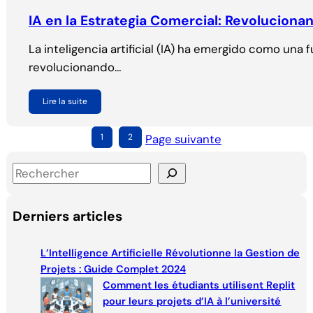
IA en la Estrategia Comercial: Revolucionan
La inteligencia artificial (IA) ha emergido como u
revolucionando…
Lire la suite
1
2
Page suivante
S
e
a
Derniers articles
r
c
L’Intelligence Artificielle Révolutionne la Gestion de
h
Projets : Guide Complet 2024
Comment les étudiants utilisent Replit
pour leurs projets d’IA à l’université